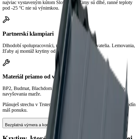
najviac vystaveným kútom Slovenska. Zimy sú dlhé, ranné teploty
pod -25 °C nie sú výnimkou.
Partnerskí klampiari
Dlhodobí spolupracovníci, nie náhodní subdodávatelia. Lemovania,
žľaby aj montáž krytiny od A po Z.
Materiál priamo od výrobcov
BP2, Budmat, Blachdom Plus. Bez prekupníkov a zbytočného
navyšovania marže.
Plánuješ strechu v Trstenej? Prídeme zamerať zadarmo, do 48 hodín
máš ponuku.
Bezplatná výmera a konzultácia
Krytiny, ktoré sa hodia pre dom
v Trstenej