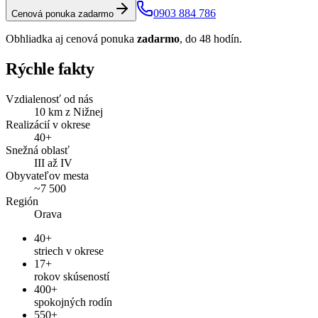
0903 884 786
Cenová ponuka zadarmo
Obhliadka aj cenová ponuka
zadarmo
, do 48 hodín.
Rýchle fakty
Vzdialenosť od nás
10
km z Nižnej
Realizácií v okrese
40
+
Snežná oblasť
III až IV
Obyvateľov mesta
~
7 500
Región
Orava
40
+
striech v okrese
17+
rokov skúseností
400+
spokojných rodín
550+