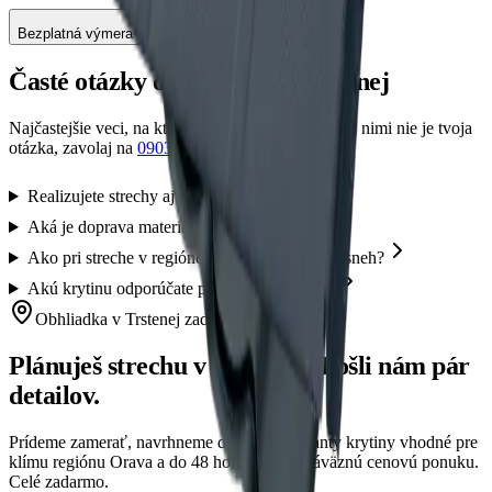
Bezplatná výmera a konzultácia
Časté otázky o strechách
v Trstenej
Najčastejšie veci, na ktoré sa nás pýtate. Ak medzi nimi nie je tvoja
otázka, zavolaj na
0903 884 786
.
Realizujete strechy aj v Trstenej?
Aká je doprava materiálu v Trstenej?
Ako pri streche v regióne Orava riešite ťažký sneh?
Akú krytinu odporúčate pre dom v Trstenej?
Obhliadka
v Trstenej
zadarmo
Plánuješ strechu
v Trstenej
? Pošli nám pár
detailov.
Prídeme zamerať, navrhneme dva až tri varianty krytiny vhodné pre
klímu regiónu
Orava
a do 48 hodín máš nezáväznú cenovú ponuku.
Celé zadarmo.