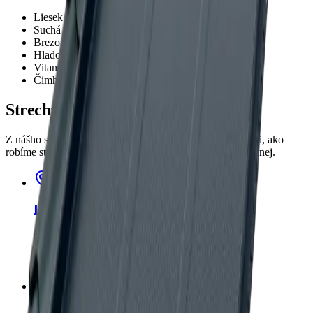
Liesek
Suchá Hora
Brezovica
Hladovka
Vitanová
Čimhová
Strechy aj v okolitých mestách
Z nášho skladu v Nižnej obsluhujeme celý región. Pozri si, ako
robíme strechy aj v ďalších mestách neďaleko mesta
Trstenej
.
Plechové strechy
v Tvrdošíne
Orava
,
80
+ realizácií v okrese.
Pozrieť lokalitu