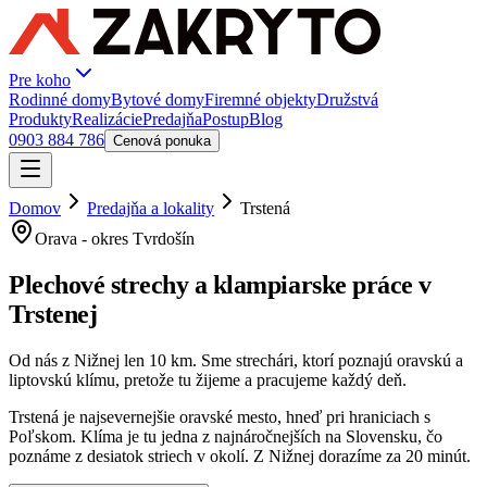
Pre koho
Rodinné domy
Bytové domy
Firemné objekty
Družstvá
Produkty
Realizácie
Predajňa
Postup
Blog
0903 884 786
Cenová ponuka
Domov
Predajňa a lokality
Trstená
Orava
-
okres Tvrdošín
Plechové strechy a klampiarske práce
v
Trstenej
Od nás z Nižnej len
10
km. Sme strechári, ktorí poznajú oravskú a
liptovskú klímu, pretože tu žijeme a pracujeme každý deň.
Trstená je najsevernejšie oravské mesto, hneď pri hraniciach s
Poľskom. Klíma je tu jedna z najnáročnejších na Slovensku, čo
poznáme z desiatok striech v okolí. Z Nižnej dorazíme za 20 minút.