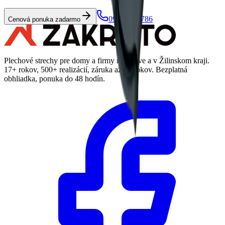
0903 884 786
Cenová ponuka zadarmo
Plechové strechy pre domy a firmy na Orave a v Žilinskom kraji.
17+ rokov, 500+ realizácií, záruka až 50 rokov. Bezplatná
obhliadka, ponuka do 48 hodín.