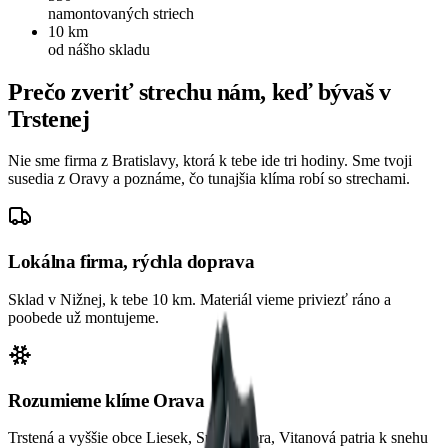
namontovaných striech
10
km
od nášho skladu
Prečo zveriť strechu nám, keď bývaš
v
Trstenej
Nie sme firma z Bratislavy, ktorá k tebe ide tri hodiny. Sme tvoji
susedia z Oravy a poznáme, čo tunajšia klíma robí so strechami.
Lokálna firma, rýchla doprava
Sklad v Nižnej, k tebe
10
km. Materiál vieme priviezť ráno a
poobede už montujeme.
Rozumieme klíme
Orava
Trstená a vyššie obce Liesek, Suchá Hora, Vitanová patria k snehu