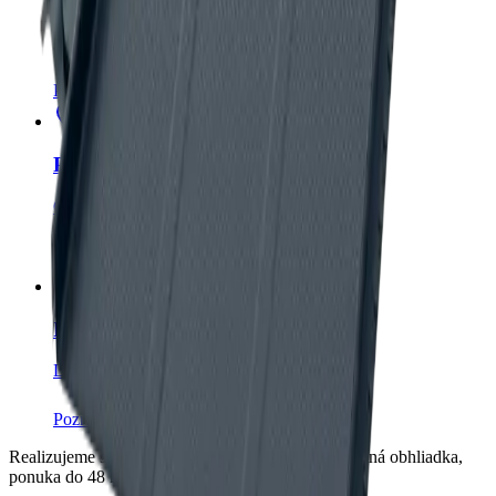
Plechové strechy
v Dolnom Kubíne
Orava
,
60
+ realizácií v okrese.
Pozrieť lokalitu
Plechové strechy
v Námestove
Orava
,
50
+ realizácií v okrese.
Pozrieť lokalitu
Plechové strechy
v Ružomberku
Liptov
,
20
+ realizácií v okrese.
Pozrieť lokalitu
Realizujeme strechy v okolí mesta Trstenej. Bezplatná obhliadka,
ponuka do 48 hodín.