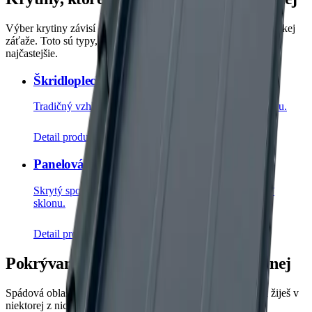
Výber krytiny závisí od sklonu strechy, jej geometrie a klimatickej
záťaže. Toto sú typy, ktoré v okolí mesta
Trstenej
montujeme
najčastejšie.
Škridloplech
Tradičný vzhľad pálenej škridly. Modernou technológiou.
Detail produktu
Panelová krytina (Click systém)
Skrytý spoj, žiadne skrutky v ploche. Vhodné už od 8°
sklonu.
Detail produktu
Pokrývame aj obce v okolí mesta
Trstenej
Spádová oblasť firmy zahŕňa celý okres a priľahlé obce. Ak žiješ v
niektorej z nich, dorazíme za rovnaký čas ako do mesta.