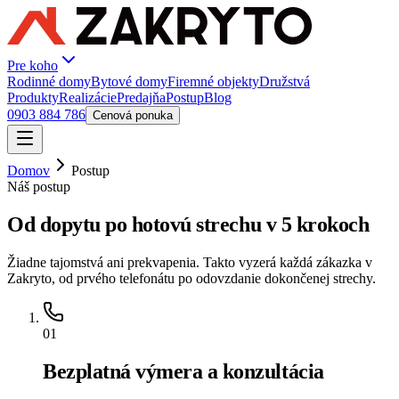
Pre koho
Rodinné domy
Bytové domy
Firemné objekty
Družstvá
Produkty
Realizácie
Predajňa
Postup
Blog
0903 884 786
Cenová ponuka
Domov
Postup
Náš postup
Od dopytu po hotovú strechu v
5 krokoch
Žiadne tajomstvá ani prekvapenia. Takto vyzerá každá zákazka v
Zakryto, od prvého telefonátu po odovzdanie dokončenej strechy.
01
Bezplatná výmera a konzultácia