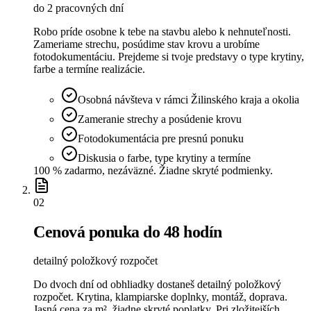
do 2 pracovných dní
Robo príde osobne k tebe na stavbu alebo k nehnuteľnosti.
Zameriame strechu, posúdime stav krovu a urobíme
fotodokumentáciu. Prejdeme si tvoje predstavy o type krytiny,
farbe a termíne realizácie.
Osobná návšteva v rámci Žilinského kraja a okolia
Zameranie strechy a posúdenie krovu
Fotodokumentácia pre presnú ponuku
Diskusia o farbe, type krytiny a termíne
100 % zadarmo, nezáväzné. Žiadne skryté podmienky.
02
Cenová ponuka do 48 hodín
detailný položkový rozpočet
Do dvoch dní od obhliadky dostaneš detailný položkový
rozpočet. Krytina, klampiarske doplnky, montáž, doprava.
Jasná cena za m², žiadne skryté poplatky. Pri zložitejších