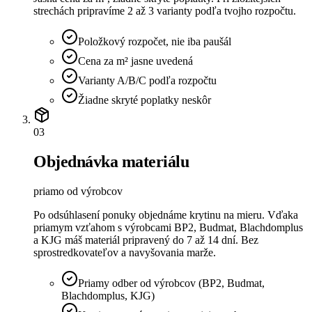
strechách pripravíme 2 až 3 varianty podľa tvojho rozpočtu.
Položkový rozpočet, nie iba paušál
Cena za m² jasne uvedená
Varianty A/B/C podľa rozpočtu
Žiadne skryté poplatky neskôr
03
Objednávka materiálu
priamo od výrobcov
Po odsúhlasení ponuky objednáme krytinu na mieru. Vďaka
priamym vzťahom s výrobcami BP2, Budmat, Blachdomplus
a KJG máš materiál pripravený do 7 až 14 dní. Bez
sprostredkovateľov a navyšovania marže.
Priamy odber od výrobcov (BP2, Budmat,
Blachdomplus, KJG)