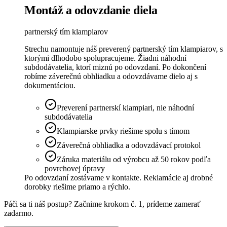
Montáž a odovzdanie diela
partnerský tím klampiarov
Strechu namontuje náš preverený partnerský tím klampiarov, s
ktorými dlhodobo spolupracujeme. Žiadni náhodní
subdodávatelia, ktorí miznú po odovzdaní. Po dokončení
robíme záverečnú obhliadku a odovzdávame dielo aj s
dokumentáciou.
Preverení partnerskí klampiari, nie náhodní
subdodávatelia
Klampiarske prvky riešime spolu s tímom
Záverečná obhliadka a odovzdávací protokol
Záruka materiálu od výrobcu až 50 rokov podľa
povrchovej úpravy
Po odovzdaní zostávame v kontakte. Reklamácie aj drobné
dorobky riešime priamo a rýchlo.
Páči sa ti náš postup? Začnime krokom č. 1, prídeme zamerať
zadarmo.